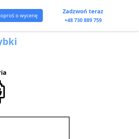
Zadzwoń teraz
Poproś o wycenę
+48 730 889 759
ybki
ria