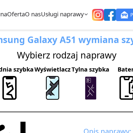
wna
Oferta
O nas
Usługi naprawy
sung Galaxy A51 wymiana sz
Wybierz rodzaj naprawy
dnia szybka
Wyświetlacz
Tylna szybka
Bate
Opis naprawy: