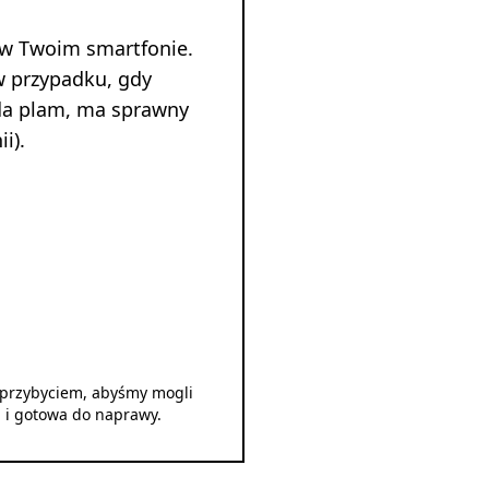
 w Twoim smartfonie.
w przypadku, gdy
ada plam, ma sprawny
i).
d przybyciem, abyśmy mogli
u i gotowa do naprawy.