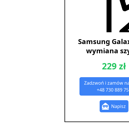
Samsung Gala
wymiana sz
229 zł
Zadzwoń i zamów n
+48 730 889 75
Napisz