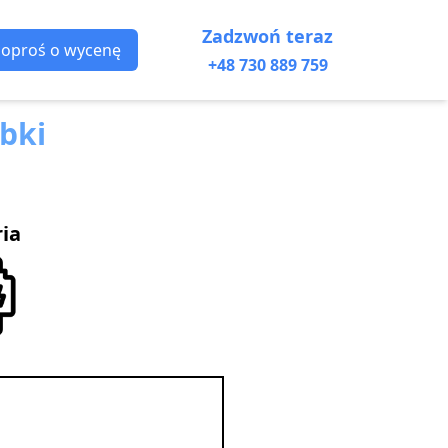
Zadzwoń teraz
Poproś o wycenę
+48 730 889 759
bki
ria