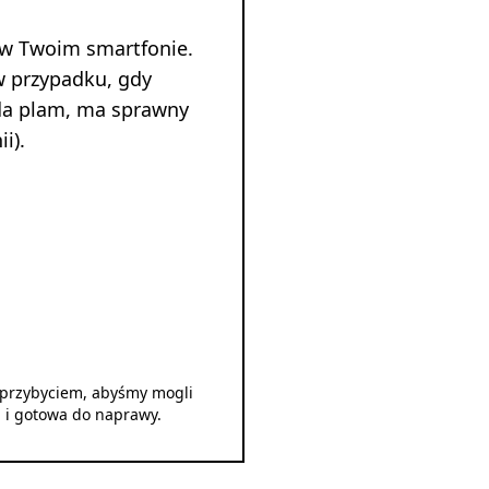
 w Twoim smartfonie.
w przypadku, gdy
ada plam, ma sprawny
i).
d przybyciem, abyśmy mogli
u i gotowa do naprawy.