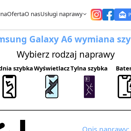
wna
Oferta
O nas
Usługi naprawy
msung Galaxy A6 wymiana szy
Wybierz rodzaj naprawy
dnia szybka
Wyświetlacz
Tylna szybka
Bate
Opis naprawy: