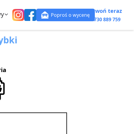
Zadzwoń teraz
wy
Poproś o wycenę
+48 730 889 759
ybki
ria