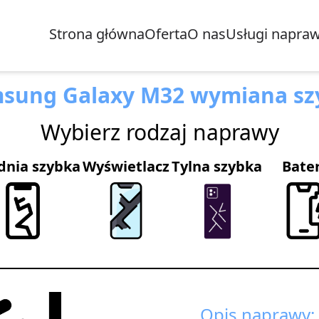
Strona główna
Oferta
O nas
Usługi napra
sung Galaxy M32 wymiana sz
Wybierz rodzaj naprawy
dnia szybka
Wyświetlacz
Tylna szybka
Bate
Opis naprawy: