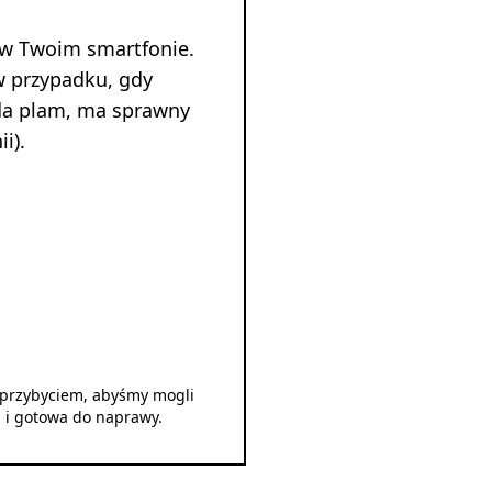
 w Twoim smartfonie.
w przypadku, gdy
ada plam, ma sprawny
i).
d przybyciem, abyśmy mogli
u i gotowa do naprawy.