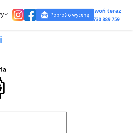
Zadzwoń teraz
wy
Poproś o wycenę
+48 730 889 759
i
ria