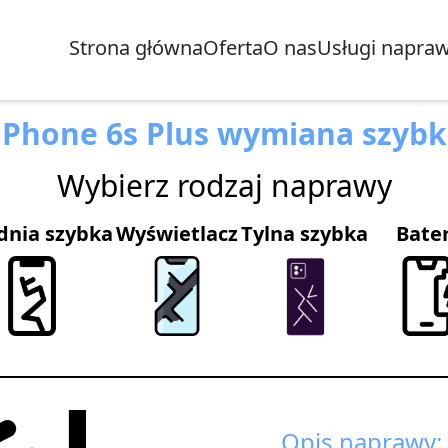
Strona główna
Oferta
O nas
Usługi napra
iPhone 6s Plus wymiana szybk
Wybierz rodzaj naprawy
dnia szybka
Wyświetlacz
Tylna szybka
Bate
Opis naprawy: