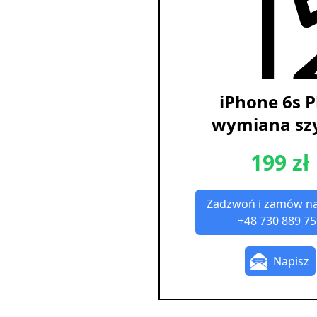
iPhone 6s P
wymiana sz
199 zł
Zadzwoń i zamów n
+48 730 889 75
Napisz