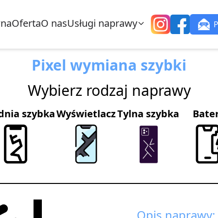
wna
Oferta
O nas
Usługi naprawy
Pixel wymiana szybki
Wybierz rodzaj naprawy
dnia szybka
Wyświetlacz
Tylna szybka
Bate
Opis naprawy: