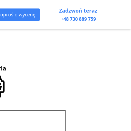
Zadzwoń teraz
Poproś o wycenę
+48 730 889 759
ria