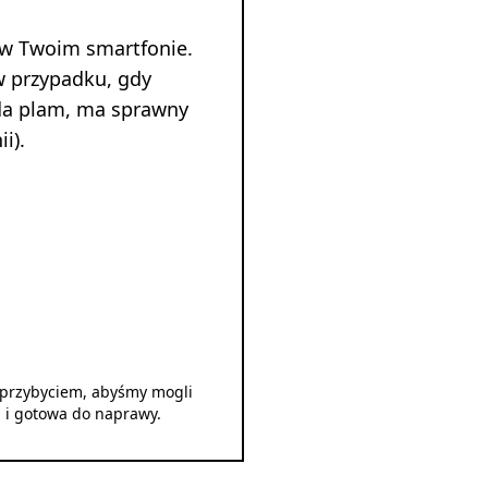
 w Twoim smartfonie.
w przypadku, gdy
ada plam, ma sprawny
i).
d przybyciem, abyśmy mogli
u i gotowa do naprawy.