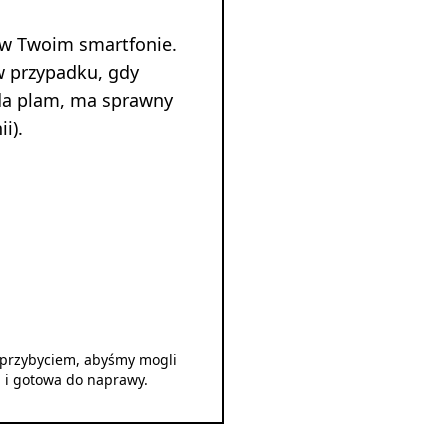
 w Twoim smartfonie.
w przypadku, gdy
ada plam, ma sprawny
i).
d przybyciem, abyśmy mogli
u i gotowa do naprawy.