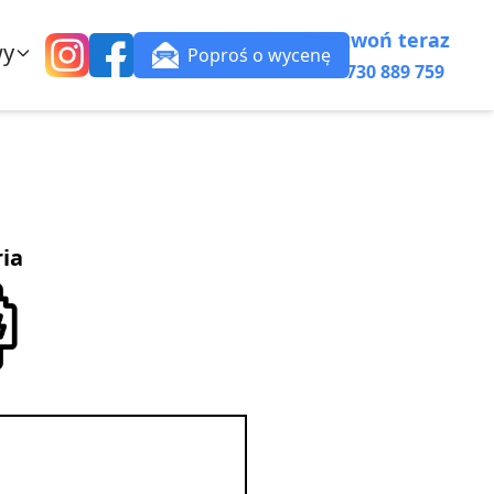
Zadzwoń teraz
wy
Poproś o wycenę
+48 730 889 759
ria