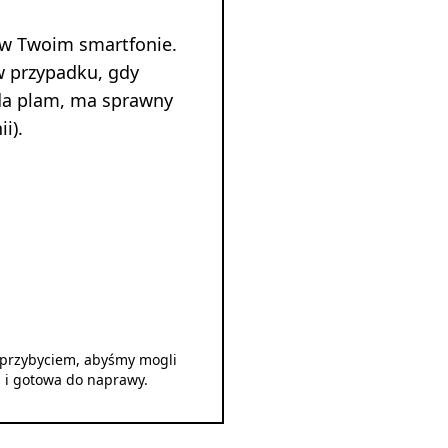
 w Twoim smartfonie.
w przypadku, gdy
ada plam, ma sprawny
i).
d przybyciem, abyśmy mogli
u i gotowa do naprawy.