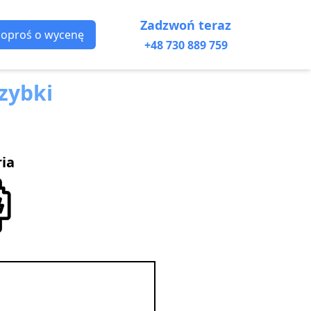
Zadzwoń teraz
Poproś o wycenę
+48 730 889 759
zybki
ria