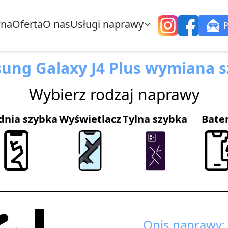
wna
Oferta
O nas
Usługi naprawy
ung Galaxy J4 Plus wymiana s
Wybierz rodzaj naprawy
dnia szybka
Wyświetlacz
Tylna szybka
Bate
Opis naprawy: