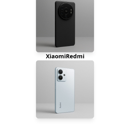
XiaomiRedmi