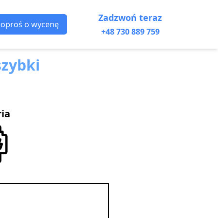
Zadzwoń teraz
Poproś o wycenę
+48 730 889 759
zybki
ria