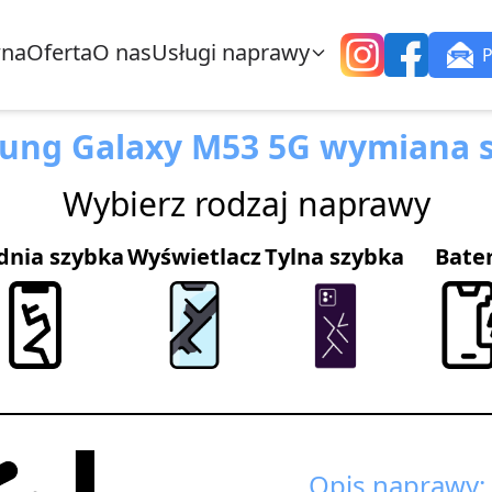
wna
Oferta
O nas
Usługi naprawy
ung Galaxy M53 5G wymiana s
Wybierz rodzaj naprawy
dnia szybka
Wyświetlacz
Tylna szybka
Bate
Opis naprawy: