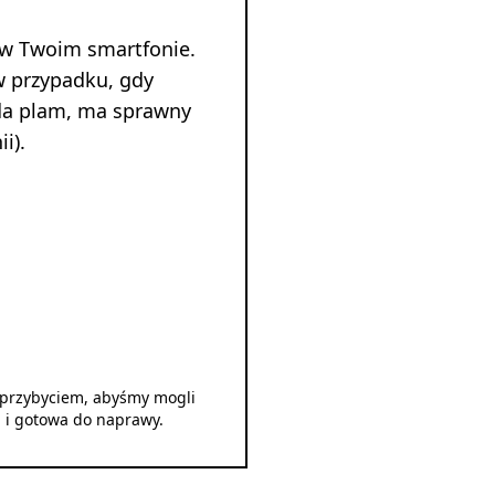
 w Twoim smartfonie.
w przypadku, gdy
ada plam, ma sprawny
i).
d przybyciem, abyśmy mogli
u i gotowa do naprawy.