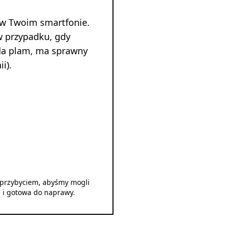
 w Twoim smartfonie.
w przypadku, gdy
ada plam, ma sprawny
i).
d przybyciem, abyśmy mogli
u i gotowa do naprawy.