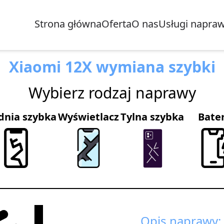
Strona główna
Oferta
O nas
Usługi napra
Xiaomi 12X wymiana szybki
Wybierz rodzaj naprawy
dnia szybka
Wyświetlacz
Tylna szybka
Bate
Opis naprawy: