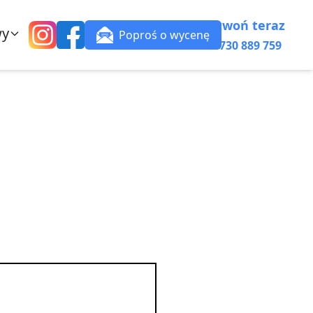
Zadzwoń teraz
wy
Poproś o wycenę
+48 730 889 759