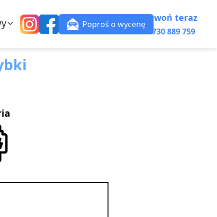
Zadzwoń teraz
wy
Poproś o wycenę
+48 730 889 759
ybki
ria