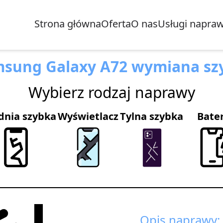
Strona główna
Oferta
O nas
Usługi napra
sung Galaxy A72 wymiana sz
Wybierz rodzaj naprawy
dnia szybka
Wyświetlacz
Tylna szybka
Bate
Opis naprawy: