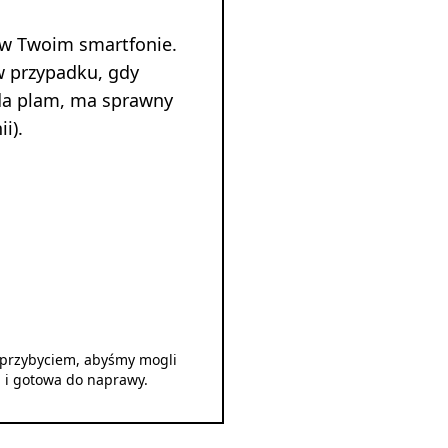
 w Twoim smartfonie.
w przypadku, gdy
ada plam, ma sprawny
i).
d przybyciem, abyśmy mogli
u i gotowa do naprawy.