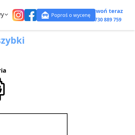
Zadzwoń teraz
wy
Poproś o wycenę
+48 730 889 759
zybki
ria