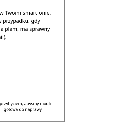
 w Twoim smartfonie.
w przypadku, gdy
ada plam, ma sprawny
i).
d przybyciem, abyśmy mogli
u i gotowa do naprawy.