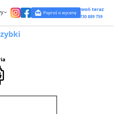
Zadzwoń teraz
wy
Poproś o wycenę
+48 730 889 759
zybki
ria