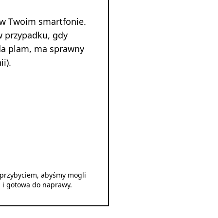
 w Twoim smartfonie.
w przypadku, gdy
ada plam, ma sprawny
i).
d przybyciem, abyśmy mogli
u i gotowa do naprawy.