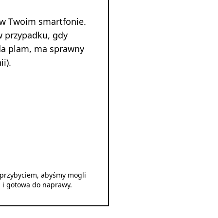
 w Twoim smartfonie.
w przypadku, gdy
ada plam, ma sprawny
i).
d przybyciem, abyśmy mogli
u i gotowa do naprawy.