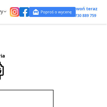
Zadzwoń teraz
wy
Poproś o wycenę
+48 730 889 759
ria