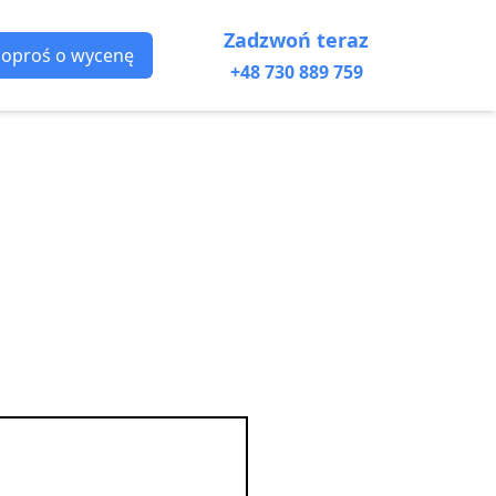
Zadzwoń teraz
Poproś o wycenę
+48 730 889 759