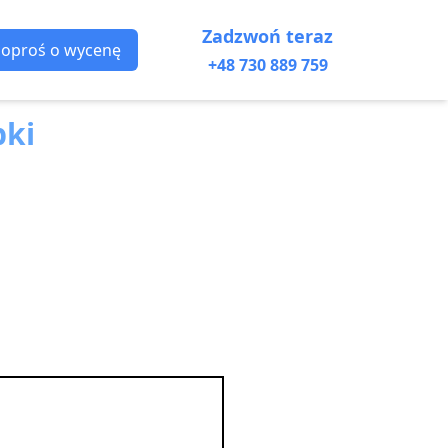
Zadzwoń teraz
Poproś o wycenę
+48 730 889 759
bki