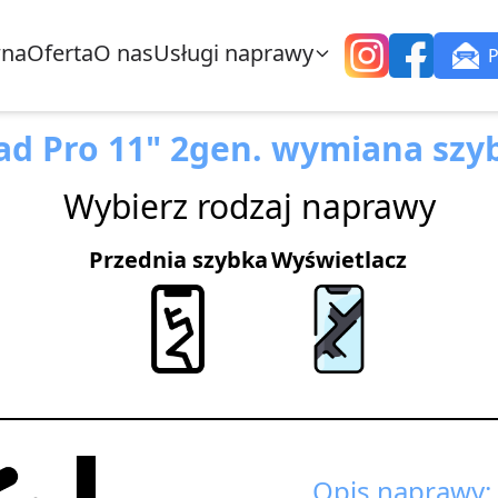
wna
Oferta
O nas
Usługi naprawy
ad Pro 11" 2gen. wymiana szy
Wybierz rodzaj naprawy
Przednia szybka
Wyświetlacz
Opis naprawy: