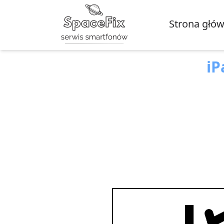
Strona głó
iP