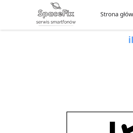
Strona głó
i