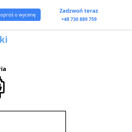
Zadzwoń teraz
Poproś o wycenę
+48 730 889 759
ki
ria