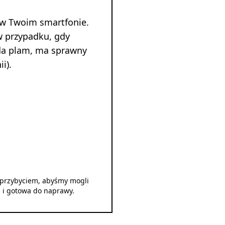
 w Twoim smartfonie.
w przypadku, gdy
ada plam, ma sprawny
i).
d przybyciem, abyśmy mogli
u i gotowa do naprawy.