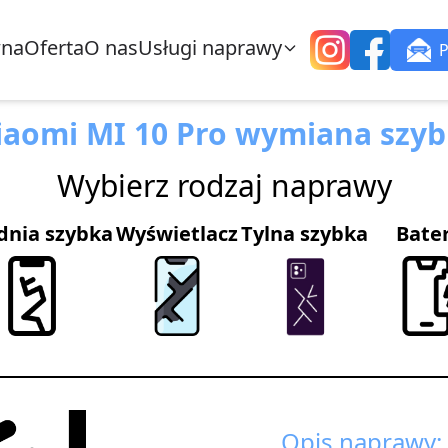
wna
Oferta
O nas
Usługi naprawy
iaomi MI 10 Pro wymiana szyb
Wybierz rodzaj naprawy
dnia szybka
Wyświetlacz
Tylna szybka
Bate
Opis naprawy: