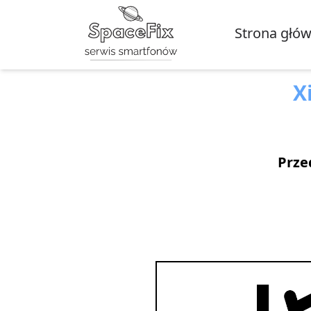
Strona głó
X
Prze