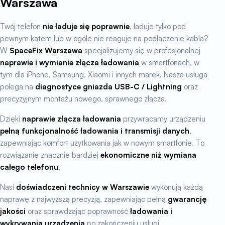
Warszawa
Twój telefon
nie ładuje się poprawnie
, ładuje tylko pod
pewnym kątem lub w ogóle nie reaguje na podłączenie kabla?
W
SpaceFix Warszawa
specjalizujemy się w profesjonalnej
naprawie i wymianie złącza ładowania
w smartfonach, w
tym dla iPhone, Samsung, Xiaomi i innych marek. Nasza usługa
polega na
diagnostyce gniazda USB-C / Lightning
oraz
precyzyjnym montażu nowego, sprawnego złącza.
Dzięki
naprawie złącza ładowania
przywracamy urządzeniu
pełną funkcjonalność ładowania i transmisji danych
,
zapewniając komfort użytkowania jak w nowym smartfonie. To
rozwiązanie znacznie bardziej
ekonomiczne niż wymiana
całego telefonu
.
Nasi
doświadczeni technicy w Warszawie
wykonują każdą
naprawę z najwyższą precyzją, zapewniając pełną
gwarancję
jakości
oraz sprawdzając poprawność
ładowania i
wykrywania urządzenia
po zakończeniu usługi.