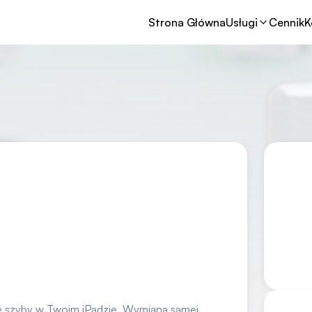
Strona Główna
Usługi
Cennik
K
ę szyby w Twoim iPadzie. Wymiana samej