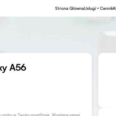
Strona Główna
Usługi
Cennik
K
xy A56
ę szyby w Twoim smartfonie. Wymiana samej