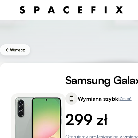
Wstecz
Samsung Gala
Wymiana szybki
Zmień
299 zł
Oferujemy profesjonalną wymian