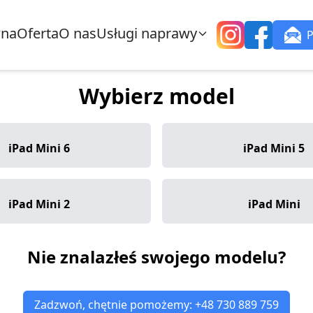
wna
Oferta
O nas
Usługi naprawy
Wybierz model
iPad Mini 6
iPad Mini 5
iPad Mini 2
iPad Mini
Nie znalazłeś swojego modelu?
Zadzwoń, chętnie pomożemy: +48 730 889 759