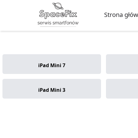
Strona głó
iPad Mini 7
iPad Mini 3